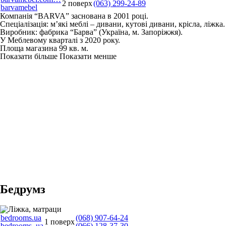
2 поверх
(063) 299-24-89
barvamebel
Компанія “BARVA” заснована в 2001 році.
Спеціалізація: м’які меблі – дивани, кутові дивани, крісла, ліжка.
Виробник: фабрика “Барва” (Україна, м. Запоріжжя).
У Меблевому кварталі з 2020 року.
Площа магазина 99 кв. м.
Показати більше
Показати менше
Бедрумз
bedrooms.ua
(068) 907-64-24
1 поверх
bedrooms_ua
(066) 128-37-30