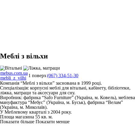
Меблі з вільхи
mebus.com.ua
1 поверх
(067) 334-51-30
mebli_z_vilhi
Компанія “Меблі з вільхи” заснована в 1999 році.
Спеціалізація: корпусні меблі для вітальні, кабінету, бібліотеки,
ліжка, матраци та аксесуари для сну.
Виробник: фабрика “Safo Furniture” (Україна, м. Ковель), меблева
мануфактура “Мебус” (Україна, м. Буськ), фабрика “Велам”
(Україна, м. Миколаїв).
У Меблевому кварталі з 2004 року.
Площа магазина 55 кв. м.
Показати більше
Показати менше