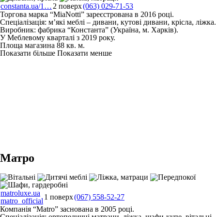
constanta.ua/1…
2 поверх
(063) 029-71-53
Торгова марка “MiaNotti” зареєстрована в 2016 році.
Спеціалізація: м’які меблі – дивани, кутові дивани, крісла, ліжка.
Виробник: фабрика “Константа” (Україна, м. Харків).
У Меблевому кварталі з 2019 року.
Площа магазина 88 кв. м.
Показати більше
Показати менше
Матро
matroluxe.ua
1 поверх
(067) 558-52-27
matro_official
Компанія “Matro” заснована в 2005 році.
Спеціалізація: ортопедичні матраци, ліжка, шафи-купе, вітальні,