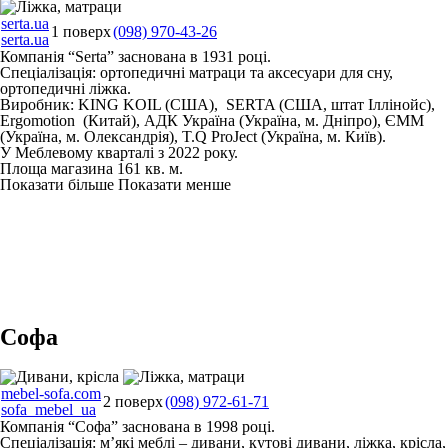
serta.ua
1 поверх
(098) 970-43-26
serta.ua
Компанія “Serta” заснована в 1931 році.
Спеціалізація: ортопедичні матраци та аксесуари для сну,
ортопедичні ліжка.
Виробник: KING KOIL (США), SERTA (США, штат Іллінойс),
Ergomotion (Китай), АДК Україна (Україна, м. Дніпро), ЄММ
(Україна, м. Олександрія), T.Q ProJect (Україна, м. Київ).
У Меблевому кварталі з 2022 року.
Площа магазина 161 кв. м.
Показати більше
Показати менше
Софа
mebel-sofa.com
2 поверх
(098) 972-61-71
sofa_mebel_ua
Компанія “Софа” заснована в 1998 році.
Спеціалізація: м’які меблі – дивани, кутові дивани, ліжка, крісла,