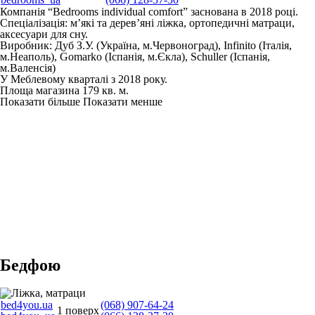
Компанія “Bedrooms individual comfort” заснована в 2018 році.
Спеціалізація: м’які та дерев’яні ліжка, ортопедичні матраци,
аксесуари для сну.
Виробник: Дуб З.У. (Україна, м.Червоноград), Infinito (Італія,
м.Неаполь), Gomarko (Іспанія, м.Єкла), Schuller (Іспанія,
м.Валенсія)
У Меблевому кварталі з 2018 року.
Площа магазина 179 кв. м.
Показати більше
Показати менше
Бедфою
bed4you.ua
(068) 907-64-24
1 поверх