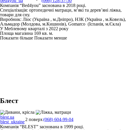
bed4you_ua
(066) 128-37-30
Компанія “Bed4you” заснована в 2018 році.
Спеціалізація: ортопедичні матраци, м’які та дерев’яні ліжка,
товари для сну.
Виробник: Ліос (Україна , м.Дніпро), НЗК (Україна , м.Ковель),
Альмадор (Молдова, м.Кишинів), Gomarco (Іспанія, м.Єкла)
У Меблевому кварталі з 2022 року
Площа магазина 169 кв. м.
Показати більше
Показати менше
Блест
blest.ua
2 поверх
(068) 604-99-04
blest_ukraine
Компанія “BLEST” заснована в 1999 році.