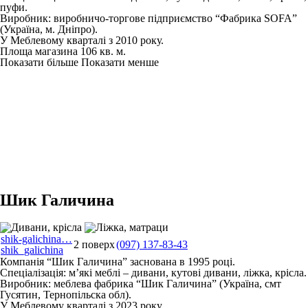
пуфи.
Виробник: виробничо-торгове підприємство “Фабрика SOFA”
(Україна, м. Дніпро).
У Меблевому кварталі з 2010 року.
Площа магазина 106 кв. м.
Показати більше
Показати менше
Шик Галичина
shik-galichina…
2 поверх
(097) 137-83-43
shik_galichina
Компанія “Шик Галичина” заснована в 1995 році.
Спеціалізація: м’які меблі – дивани, кутові дивани, ліжка, крісла.
Виробник: меблева фабрика “Шик Галичина” (Україна, смт
Гусятин, Тернопільска обл).
У Меблевому кварталі з 2023 року.