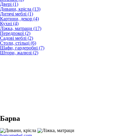
Двері (1)
Дивани, крісла (13)
Дитячі меблі (1)
Картини, декор (4)
Кухні (4)
Ліжка, матраци (17)
Передпокої (2)
Садові меблі (2)
Столи, стільці (6)
Шафи, гардеробні (7)
Штори, жалюзі (2)
Барва
barvamebel.com…